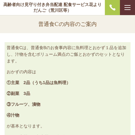
高齢者向け見守り付き弁当配達 配食サービス花より
だんご（荒川区等）
普通食Cの内容のご案内
普通食Cは、普通食Bのお食事内容に魚料理とおかず１品を追加
し、汁物を含むボリューム満点のご飯とおかずのセットとなり
ます。
おかずの内容は
①主菜 2品（うち1品は魚料理）
②副菜 3品
③フルーツ、漬物
④汁物
が基本となります。