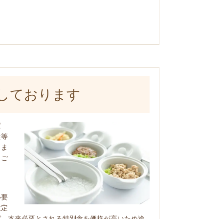
しております
ぱ
性等
りま
、ご
ま
必要
設定
ば、本来必要とされる特別食を価格が高いため途