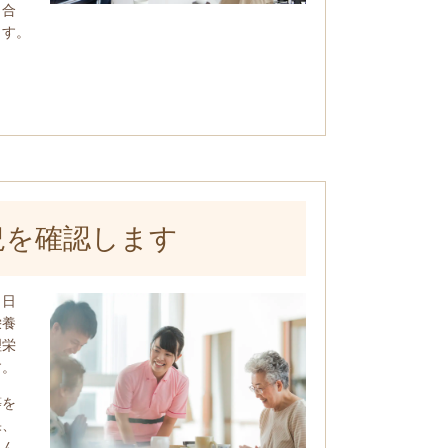
り合
ます。
況を確認します
、日
栄養
理栄
す。
等を
果、
さん