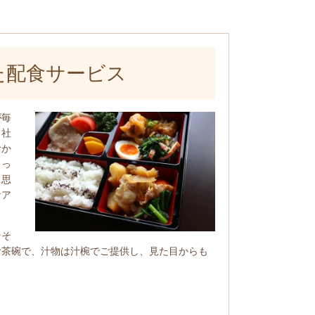
た配食サービス
が毎
自社
おか
しっ
と思
ケア
そそ
お茶碗で、汁物は汁椀でご提供し、見た目からも