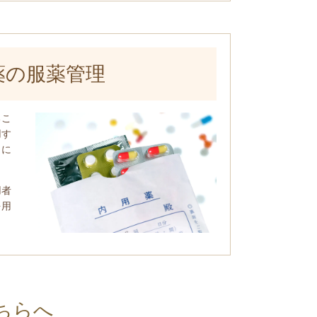
薬の服薬管理
るこ
用す
うに
用者
を用
はこちらへ