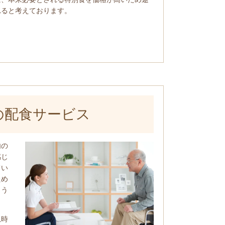
れると考えております。
の配食サービス
内の
感じ
てい
ため
よう
急時