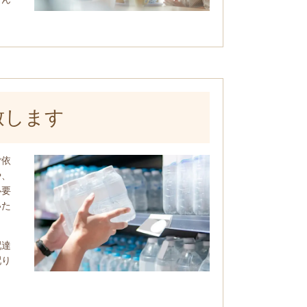
致します
ご依
や、
必要
いた
配達
配り