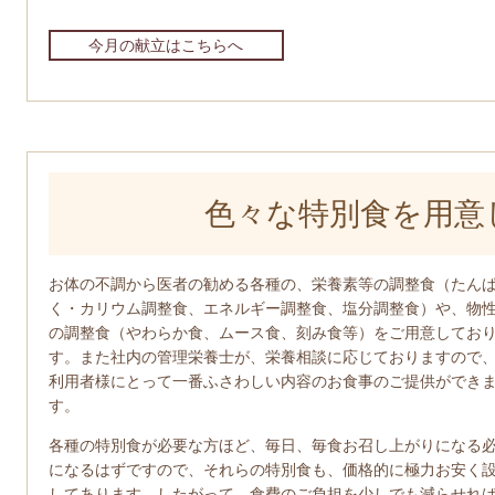
今月の献立はこちらへ
色々な特別食を用意
お体の不調から医者の勧める各種の、栄養素等の調整食（たん
く・カリウム調整食、エネルギー調整食、塩分調整食）や、物
の調整食（やわらか食、ムース食、刻み食等）をご用意してお
す。また社内の管理栄養士が、栄養相談に応じておりますので
利用者様にとって一番ふさわしい内容のお食事のご提供ができ
す。
各種の特別食が必要な方ほど、毎日、毎食お召し上がりになる
になるはずですので、それらの特別食も、価格的に極力お安く
してあります。したがって、食費のご負担を少しでも減らせれ