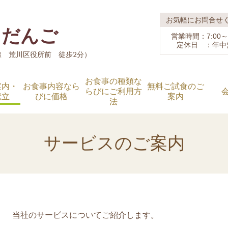
お気軽にお問合せ
りだんご
営業時間：7:00～1
定休日 ：年中
荒川線 荒川区役所前 徒歩2分）
お食事の種類な
案内・
お食事内容なら
無料ご試食のご
らびにご利用方
献立
びに価格
案内
法
サービスのご案内
当社のサービスについてご紹介します。